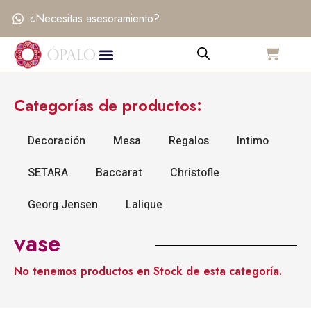
Ir
¿Necesitas asesoramiento?
al
contenido
Menú
Carr
Difusores & Velas
Setara Shop
Categorías de productos:
Decoración
Mesa
Regalos
Intimo
SETARA
Baccarat
Christofle
Georg Jensen
Lalique
vase
No tenemos productos en Stock de esta categoría.