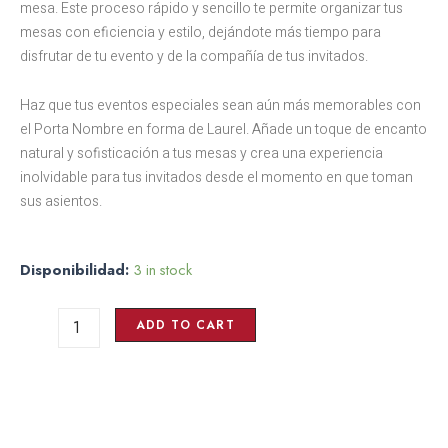
mesa. Este proceso rápido y sencillo te permite organizar tus
mesas con eficiencia y estilo, dejándote más tiempo para
disfrutar de tu evento y de la compañía de tus invitados.
Haz que tus eventos especiales sean aún más memorables con
el Porta Nombre en forma de Laurel. Añade un toque de encanto
natural y sofisticación a tus mesas y crea una experiencia
inolvidable para tus invitados desde el momento en que toman
sus asientos.
PORTA
Disponibilidad:
3 in stock
NOMBRE
LAUREL
ADD TO CART
x1
quantity