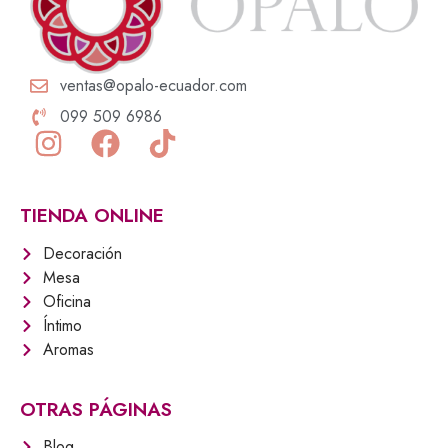
l
p
p
r
r
i
i
c
ventas@opalo-ecuador.com
c
e
099 509 6986
e
i
w
s
a
:
s
$
TIENDA ONLINE
:
2
$
6
Decoración
3
,
Mesa
5
9
Oficina
,
5
Íntimo
9
.
Aromas
4
.
OTRAS PÁGINAS
Blog