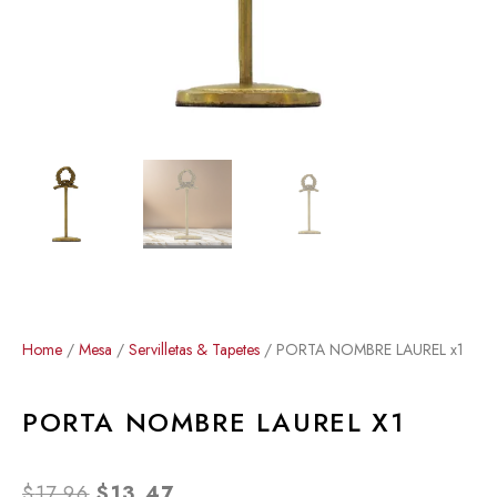
Home
/
Mesa
/
Servilletas & Tapetes
/ PORTA NOMBRE LAUREL x1
PORTA NOMBRE LAUREL X1
ORIGINAL
CURRENT
$
17,96
$
13,47