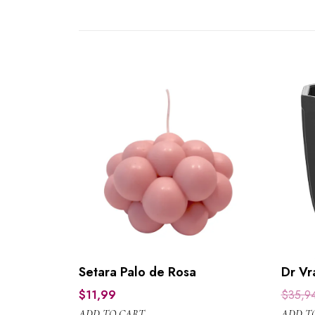
Setara Palo de Rosa
Dr V
ONYX
$
11,99
$
35,9
ADD TO CART
ADD T