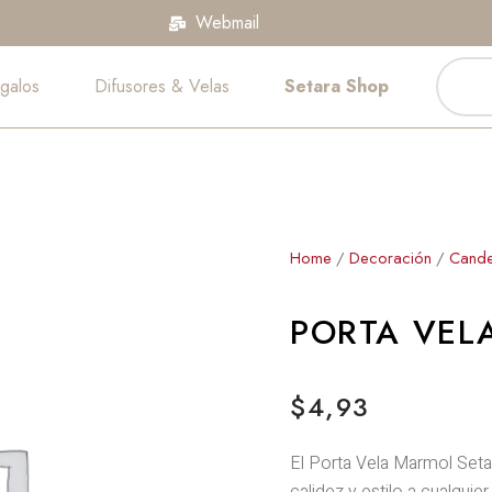
Webmail
Búsque
de
galos
Difusores & Velas
Setara Shop
product
Home
/
Decoración
/
Cande
PORTA VEL
$
4,93
El Porta Vela Marmol Setar
calidez y estilo a cualquie