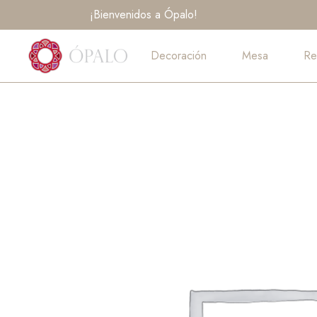
Ir
¡Bienvenidos a Ópalo!
al
contenido
Decoración
Mesa
Re