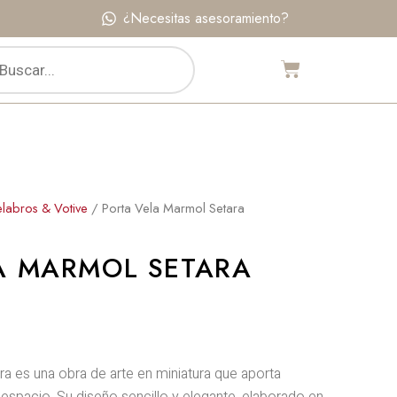
¿Necesitas asesoramiento?
da
Carrito
os
labros & Votive
/ Porta Vela Marmol Setara
A MARMOL SETARA
a es una obra de arte en miniatura que aporta
r espacio. Su diseño sencillo y elegante, elaborado en