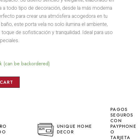
a a todo tipo de decoración, desde la más moderna
Perfecto para crear una atmósfera acogedora en tu
 baño, este porta vela no solo ilumina el ambiente,
toque de sofisticación y tranquilidad. Ideal para uso
peciales.
ck (can be backordered)
 CART
PAGOS
SEGUROS
CON
UNIQUE HOME
URO
PAYPHONE
DECOR
DO
O
TARJETA