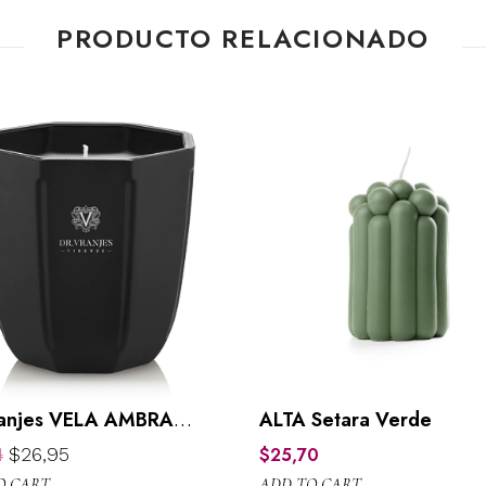
PRODUCTO RELACIONADO
ranjes VELA AMBRA
ALTA Setara Verde
 80GR
O
C
4
$
26,95
$
25,70
r
u
O CART
ADD TO CART