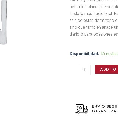
cerámica blanca, se adapt
hasta la más tradicional. 
sala de estar, dormitorio o
sino que también añade un 
diario o para ocasiones es
Porta
Disponibilidad:
15 in sto
Vela
Marmol
Setara
ADD TO
quantity
ENVÍO SEG
GARANTIZA