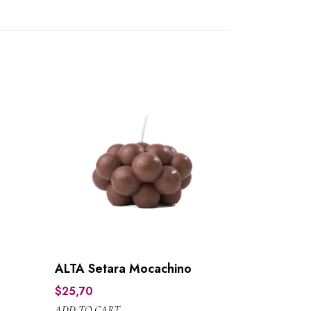
ALTA Setara Mocachino
$
25,70
ADD TO CART